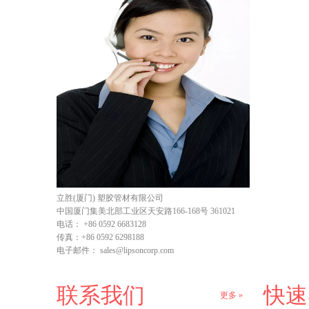
立胜(厦门) 塑胶管材有限公司
中国厦门集美北部工业区天安路166-168号 361021
电话：
+86 0592 6683128
传真：
+86 0592 6298188
电子邮件：
sales@lipsoncorp.com
联系我们
快速
更多 »