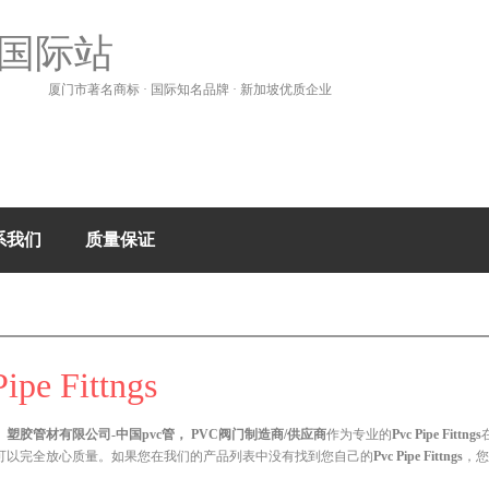
国际站
厦门市著名商标 · 国际知名品牌 · 新加坡优质企业
系我们
质量保证
ipe Fittngs
塑胶管材有限公司-中国pvc管， PVC阀门制造商/供应商
作为专业的
Pvc Pipe Fittngs
可以完全放心质量。如果您在我们的产品列表中没有找到您自己的
Pvc Pipe Fittngs
，您