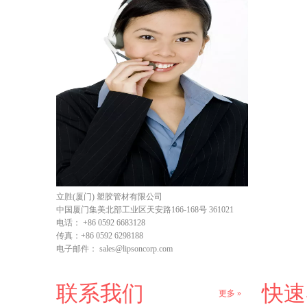
立胜(厦门) 塑胶管材有限公司
中国厦门集美北部工业区天安路166-168号 361021
电话：
+86 0592 6683128
传真：
+86 0592 6298188
电子邮件：
sales@lipsoncorp.com
联系我们
快速
更多 »