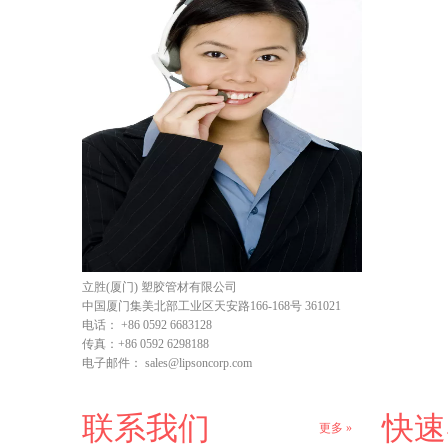
立胜(厦门) 塑胶管材有限公司
中国厦门集美北部工业区天安路166-168号 361021
电话：
+86 0592 6683128
传真：
+86 0592 6298188
电子邮件：
sales@lipsoncorp.com
联系我们
快速
更多 »