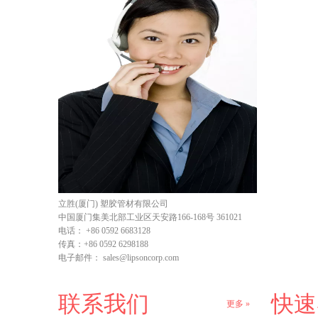
立胜(厦门) 塑胶管材有限公司
中国厦门集美北部工业区天安路166-168号 361021
电话：
+86 0592 6683128
传真：
+86 0592 6298188
电子邮件：
sales@lipsoncorp.com
联系我们
快速
更多 »