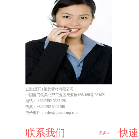
立胜(厦门) 塑胶管材有限公司
中国厦门集美北部工业区天安路166-168号 361021
电话：
+86 0592 6683128
传真：
+86 0592 6298188
电子邮件：
sales@lipsoncorp.com
联系我们
快速
更多 »