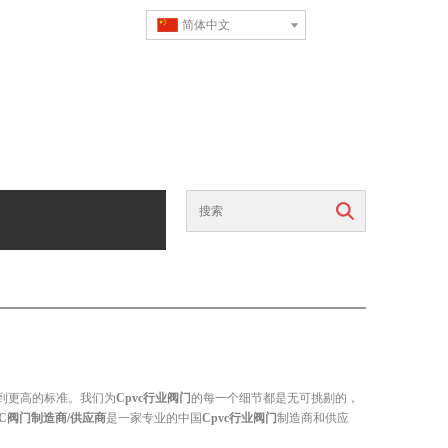
简体中文
搜索
到更高的标准。我们为
Cpvc行业阀门
的每一个细节都是无可挑剔的，
VC阀门制造商/供应商
是一家专业的中国
Cpvc行业阀门
制造商和供应