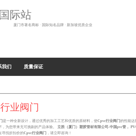
国际站
厦门市著名商标 · 国际知名品牌 · 新加坡优质企业
系我们
质量保证
vc行业阀门
门
是一种全新设计，通过优秀的加工工艺和优质的原材料，使
Cpvc行业阀门
的性能达
平，为您带来无可挑剔的产品体验。
立胜（厦门）塑胶管材有限公司-中国pvc管， P
在寻找折扣价的
Cpvc行业阀门
，请立即咨询！