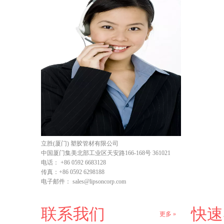
立胜(厦门) 塑胶管材有限公司
中国厦门集美北部工业区天安路166-168号 361021
电话：
+86 0592 6683128
传真：
+86 0592 6298188
电子邮件：
sales@lipsoncorp.com
联系我们
快速
更多 »