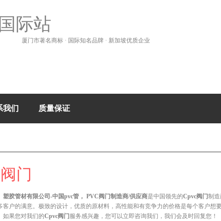
国际站
厦门市著名商标 · 国际知名品牌 · 新加坡优质企业
系我们
质量保证
c阀门
塑胶管材有限公司-中国pvc管， PVC阀门制造商/供应商
是中国领先的
Cpvc阀门
制造
多客户的满意。极致的设计，优质的原材料，高性能和有竞争力的价格是每个客户想
。如果您对我们的
Cpvc阀门
服务感兴趣，您可以立即咨询我们，我们会及时回复您！