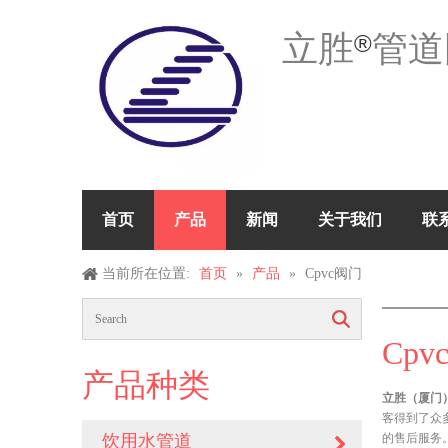
立胜
管道
®
首页
产品
新闻
关于我们
联
当前所在位置:
首页
»
产品
»
Cpvc阀门
搜索
Cpv
产品种类
立胜（厦门）
客得到了众
饮用水管道
的售后服务