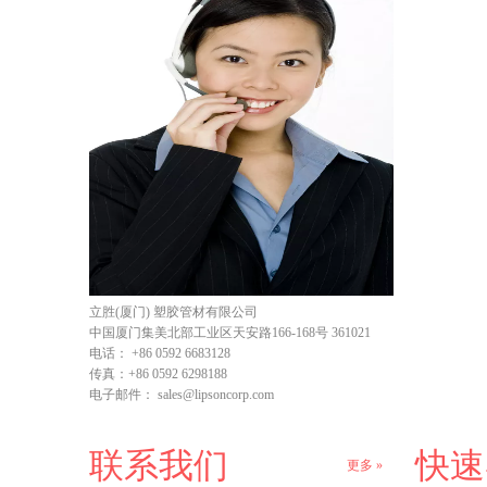
立胜(厦门) 塑胶管材有限公司
中国厦门集美北部工业区天安路166-168号 361021
电话：
+86 0592 6683128
传真：
+86 0592 6298188
电子邮件：
sales@lipsoncorp.com
联系我们
快速
更多 »