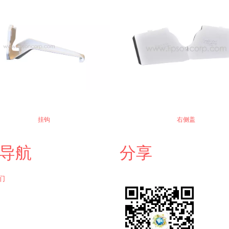
挂钩
右侧盖
导航
分享
们