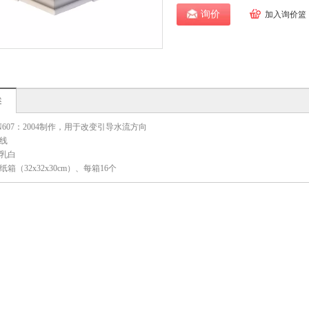
询价
加入询价篮
述
EN607：2004制作，用于改变引导水流方向
线
：乳白
箱（32x32x30cm）、每箱16个