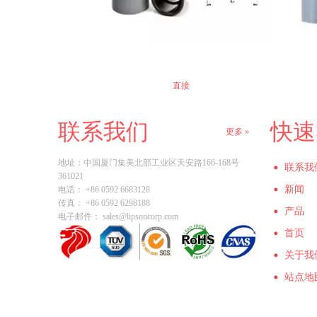
直接
联系我们
快速
更多 »
地址：
中国厦门集美北部工业区天安路166-168号
联系我
361021
新闻
电话： +86 0592 6683128
传真： +86 0592 6298188
产品
电子邮件：
sales@lipsoncorp.com
首页
关于我
站点地