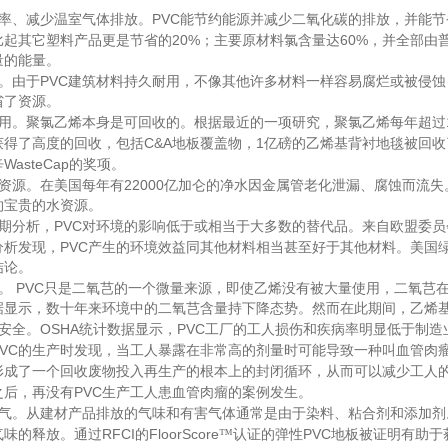
PVC
率、减少温室气体排放。
能节约能源并减少二氧化碳的排放，并能节
20%
60%
比起其它塑料产品更是节省的
；主要原材料氯含量达
，并全部由
量的能量。
PVC
。由于
建筑材料持久耐用，不像其他许多材料一样容易腐烂或被侵蚀
省了资源。
用。聚氯乙烯本身是可回收的。根据最近的一项研究，聚氯乙烯每年超过
C&A
1
获得了高度的回收，包括
地板覆盖物，
亿磅的乙烯基背衬地毯被回收
WasteCap
辛
的奖项。
22000
资源。在美国每年有
亿加仑的净水因金属管老化泄漏、腐蚀而流失
约宝贵的水资源。
PVC
期分析，
对环境的影响低于或相当于大多数的替代品。来自欧盟委员
PVC
分析发现，
产生的环境效益同其他材料相当甚至好于其他材料。美国
结论。
PVC
。
只是二氧芑的一个微量来源，即使乙烯没有被大量使用，二氧芑
据显示，数十年来环境中的二氧芑含量持下降态势。然而在此期间，乙烯
OSHA
PVC
安全。
统计数据显示，
工厂的工人损伤和疾病率明显低于制造
VC
的生产时发现，当工人暴露在非常高的剂量时可能导致一种叫血管肉
形成了一个回收废物投入再生产的根本上的封闭循环，从而可以减少工人
PVC
之后，再没有
生产工人患血管肉瘤的案例发生。
气。从建材产品排放的气味和有害气体通常是由于染料、粘合剂和添加剂
RFCI
FloorScore
PVC
气味的释放。通过
的
™认证的弹性
地板被证明有助于