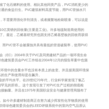
PVC
省了化石燃料的使用。相比其他同类产品，
消耗更少的
PVC
PVC
普通的食盐衍生。
建筑材料高度节能，用
管抽水只
，不需要用强化学剂清洗，或者频繁地粉刷喷漆，可以说是
10
(
)
亿英镑的回收量
主要是工业
。许多地毯制造商使用的
了。最近，乙烯基研究所也因支持乙烯基壁板的回收而获得
PVC
PVC
。而
管不会被腐蚀并具有最低的管道破裂率，使用
EC
2004
PVC
会（
）
年关于
及同类建材产品的一项环境生命
PVC
2004
12
绿色建筑委员会
工作组在
年
月的报告草案中也颁
在环境中的含量水平也没有本质上的改变。并且据美国环境保
基的生产和使用却是在飙升。
20
70
业的平均水平。在
世纪
年代，行业科学家发现了氯乙
,
PVC
瘤罕见的肝癌
。这个发现引发了对
生产过程的彻底检
1975
的接触量。并且在
年美国职业安全与健康管理局颁布了
。如今许多建材制造商正在努力减少挥发性化学物质的使用
LEED
获得绿色建筑委员会的
评级系统中的室内空气品质认