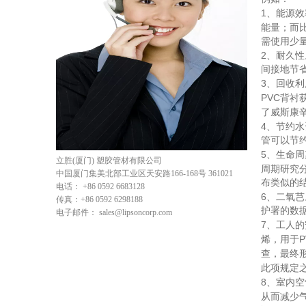
1、
能源效
能量；而
需使用少
2、
耐久性
间接地节
3
、回收利
PVC
背衬
了威斯康
4
、节约水
管可以节
5
、生命周
立胜(厦门) 塑胶管材有限公司
周期研究
中国厦门集美北部工业区天安路166-168号 361021
布类似的
电话：
+86 0592 6683128
6
、二氧芑
传真：
+86 0592 6298188
护署的数
电子邮件：
sales@lipsoncorp.com
7
、工人的
P
烯，用于
查，最终
此项规定
8
、室内空
从而减少