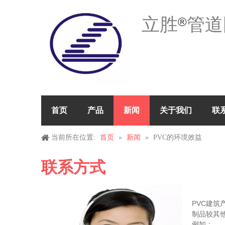
立胜
管道
®
首页
产品
新闻
关于我们
联
当前所在位置:
首页
»
新闻
»
PVC的环境效益
联系方式
PVC
建筑
制品较其
例如：