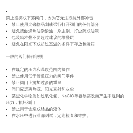
禁止
投掷或下落阀门
，
因为它
无法抵抗
外部
冲击
禁止
使用尖锐物品划或强行打开阀门的任何部分
避免接触煤焦油杂酚油、杀虫剂、打虫药或油漆
包装
箱堆叠不要超过建议的堆叠层
避免
在
阳光
下或超过室温的条件下
存放包装
箱
一般的阀门操作说明
在规定的压力和温度范围内操作
禁止使用
低于管道压力的阀门零件
禁止
阀门上施加过多的重量
阀门应
远离热源、阳光直射
和
灰尘
NaCIO
某些化学物质如过氧化氢、
等容易蒸发
而产生
不规则的
压力
，
损
坏
阀门
禁止
用于含浆或结晶的液体
在水
压中
进行泄漏测试
，定期检查和维护。