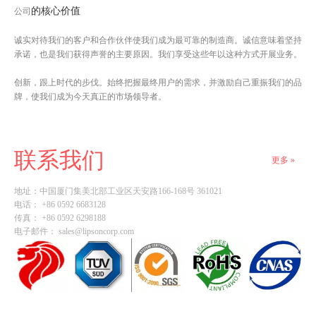
的核心价值
公司
诚实对待我们的客户和合作伙伴使我们成为最可靠的制造商。诚信意味着坚持
承诺，也是我们获得声誉的主要原因。我们享受这些年以这种方式开展业务。
创新，跟上时代的步伐。始终把握最终用户的需求，并激励自己重振我们的品
牌，使我们成为今天真正的市场领导者。
联系我们
更多 »
地址：
中国厦门集美北部工业区天安路166-168号 361021
电话： +86 0592 6683128
传真： +86 0592 6298188
电子邮件：
sales@lipsoncorp.com